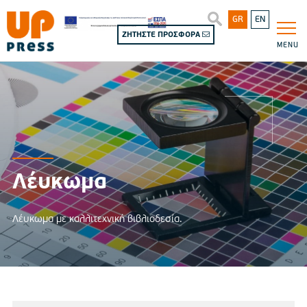
GR
EN
ΖΗΤΗΣΤΕ ΠΡΟΣΦΟΡΑ
MENU
Λέυκωμα
Λέυκωμα με καλλιτεχνική βιβλιοδεσία.