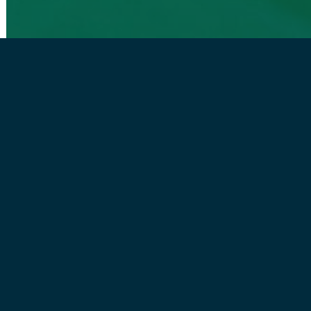
Created by
developNET
BACK TO TOP