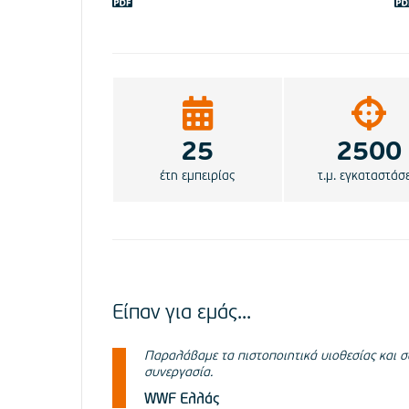
25
2500
έτη εμπειρίας
τ.μ. εγκαταστάσε
Είπαν για εμάς...
ν πάρα πολύ
Παραλάβαμε τα πιστοποιητικά υιοθεσίας και σ
ιπροσωπεύει
συνεργασία.
WWF Ελλάς