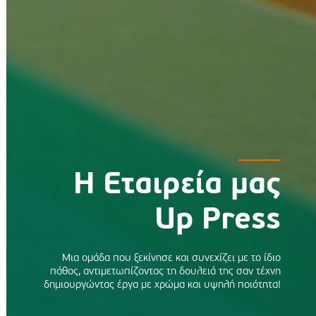
NEWSLETTER
εκτύπωση
Εγγραφείτε στο newsletter μας και
λαμβάνετε πρώτοι τα νέα μας στο Email
σας!
εις
 Format
ΕΓΓΡΑΦΗ
ς-Stand
Η Εταιρεία μας
Up Press
Μια ομάδα που ξεκίνησε και συνεχίζει με το ίδιο
πάθος, αντιμετωπίζοντας τη δουλειά της σαν τέχνη
δημιουργώντας έργα με χρώμα και υψηλή ποιότητα!