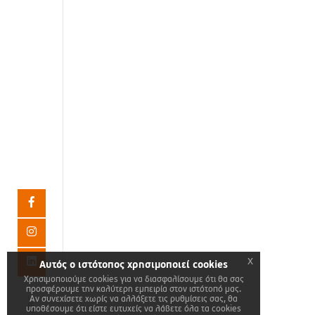
Καραολή & Δημητρίου 8, Παιανία 19002
info@uppress.gr
x
Αυτός ο ιστότοπος χρησιμοποιεί cookies
Χρησιμοποιούμε cookies για να διασφαλίσουμε ότι θα σας
προσφέρουμε την καλύτερη εμπειρία στον ιστότοπό μας.
SHARE
Αν συνεχίσετε χωρίς να αλλάξετε τις ρυθμίσεις σας, θα
υποθέσουμε ότι είστε ευτυχείς να λάβετε όλα τα cookies